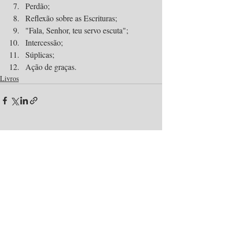
Perdão;
Reflexão sobre as Escrituras;
"Fala, Senhor, teu servo escuta";
Intercessão;
Súplicas;
Ação de graças.
Livros
Posts recentes
Ver tudo