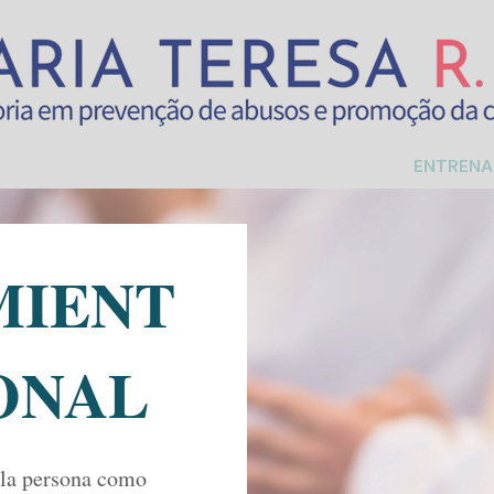
RE
Landing page
ABUSO EN LA IGLESIA
ENTRENA
MIENT
ONAL
 la persona como