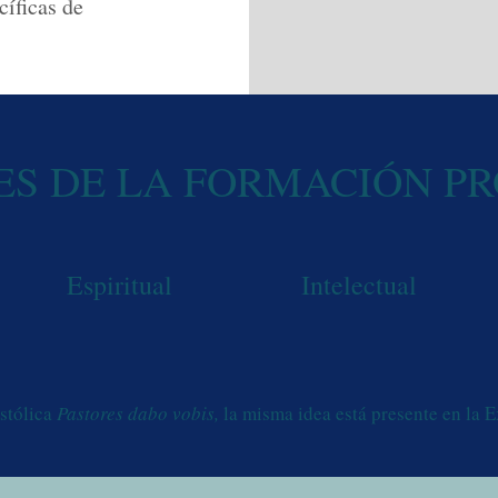
cíficas de
ES DE LA FORMACIÓN PR
Espiritual
Intelectual
stólica
Pastores dabo vobis,
la misma idea está presente en la 