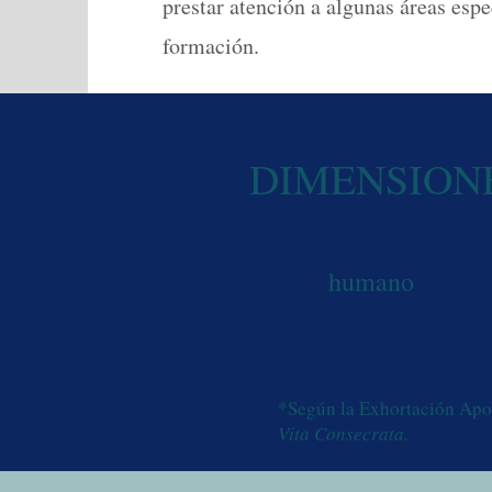
prestar atención a algunas áreas espe
formación.
DIMENSION
humano
*Según la Exhortación Apo
Vita Consecrata.