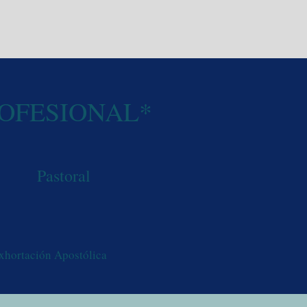
OFESIONAL*
Pastoral
Exhortación Apostólica