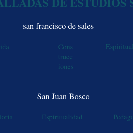
ALLADAS DE ESTUDIOS 
san francisco de sales
Espiritua
ida
Cons
trucc
iones
San Juan Bosco
toria
Espiritualidad
Pedag