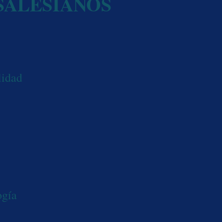
SALESIANOS
lidad
ogía