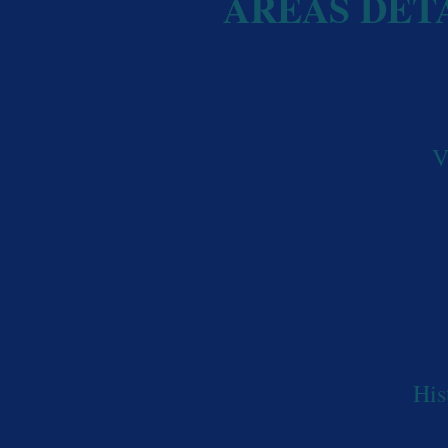
ÁREAS DET
V
His