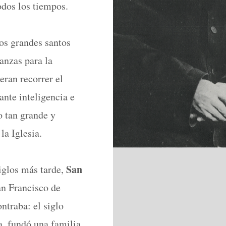
todos los tiempos.
os grandes santos
anzas para la
eran recorrer el
ante inteligencia e
o tan grande y
la Iglesia.
San
iglos más tarde,
an Francisco de
ntraba: el siglo
a, fundó una familia