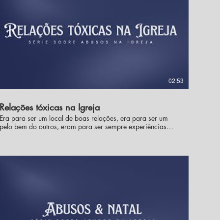
02:53
Relações tóxicas na Igreja
Era para ser um local de boas relações, era para ser um
pelo bem do outros, eram para ser sempre experiências
positivas, mas infelizmente não é assim que acontece.
Muitas vezes, pessoas egoístas, narcisistas e imaturas,
acabam por fazer um inferno na vida dos irmãos que foram
buscar o céu participando de uma comunidade eclesial.
Quando falamos de "cultura de abusos" não estamos
querendo colocar a responsabilidade do problema
unicamente nos ombros das autoridades, dos padres,
bispo, superiores e fundadores abusivos, muitas vezes o
comportamento que mantém fértil o solo para a cultura de
abusos é o meu modo de me relacionar com os outros,
sempre buscando usá-los segundo minhas necessidades,