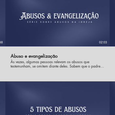
48
02:03
Abuso e evangelização
Às vezes, algumas pessoas relevam os abusos que
testemunham, se omitem diante deles. Sabem que o padre é
abusador, "mas a homilia dele é boa", sabem dos abusos
que comete contra uma pessoa, "mas ele resolveu a parte
financeira da paróquia", sabem que a superiora comete
abusos espirituais, "mas é o jeito dela, coitada", percebem
algo de esquisito no comportamento do fundador e que fere
as pessoas, "mas ele é que porta o carisma para nós" e
esquecem de olhar as coisas pelo lado das vítimas. Um dos
maiores danos causados pelos abusos é no âmbito do
relacionamento da vítima com Deus, ou seja, cada vez que
silenciamos e permitimos que abusos continuem
acontecendo, estamos permitindo que uma pessoa seja