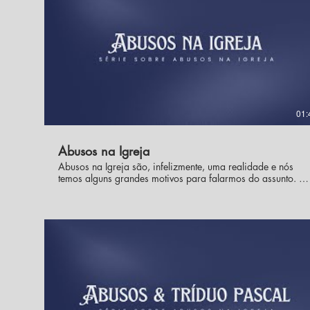
01:
Abusos na Igreja
Abusos na Igreja são, infelizmente, uma realidade e nós
temos alguns grandes motivos para falarmos do assunto. O
Papa Francisco tem insistido muito em seus discursos,
homilias, entrevistas e documentos na necessidade de
lutarmos contra uma "cultura de abusos" e construirmos
uma Igreja sinodal que combata o clericalismo, a
mediocridade e outros comportamentos reprováveis e que
servem como terreno fértil para relações abusivas. Não
podemos nos omitir ou silenciar diante da cultura de
abusos, o silêncio e a omissão são alimentos para ela.
Onde é falado sobre o assunto, possíveis vítimas são
prevenidas e os abusadores têm cada vez menos campo de
ação. 💡 O que destrói a Igreja não é falar sobre os