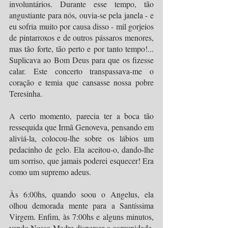
involuntários. Durante esse tempo, tão 
angustiante para nós, ouvia-se pela janela - e 
eu sofria muito por causa disso - mil gorjeios 
de pintarroxos e de outros pássaros menores, 
mas tão forte, tão perto e por tanto tempo!... 
Suplicava ao Bom Deus para que os fizesse 
calar. Este concerto transpassava-me o 
coração e temia que cansasse nossa pobre 
Teresinha.
A certo momento, parecia ter a boca tão 
ressequida que Irmã Genoveva, pensando em 
aliviá-la, colocou-lhe sobre os lábios um 
pedacinho de gelo. Ela aceitou-o, dando-lhe 
um sorriso, que jamais poderei esquecer! Era 
como um supremo adeus.
Às 6:00hs, quando soou o Angelus, ela 
olhou demorada mente para a Santíssima 
Virgem. Enfim, às 7:00hs e alguns minutos, 
vendo Nossa Madre dispersar a comunidade, 