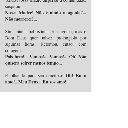
suspirou:
Nossa Madre! Não é ainda a agonia?... 
Não morrerei?...
Sim, minha pobrezinha, é a agonia; mas o 
Bom Deus quer, talvez, prolongá-la por 
algumas horas. Retomou, então, com 
coragem:
Pois bem!... Vamos!... Vamos!... Oh! Não 
quisera sofrer menos tempo...
Oh! Eu o 
E olhando para seu crucifixo: 
amo!...Meu Deus... Eu vos amo!...
Imediatamente depois de ter pronunciado 
estas palavras, caiu docemente para trás, a 
cabeça inclinada à direita. Nossa Madre 
mandou tocar rapidamente o sino da 
enfermaria para chamar a comunidade de 
volta.