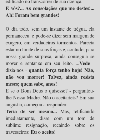
edificado no transcorrer de sua doença. 
E vós?... As consolações que me destes!... 
Ah! Foram bem grandes!
O dia todo, sem um instante de trégua, ela 
permaneceu, e pode-se dizer sem margem de 
exagero, em verdadeiros tormentos. Parecia 
estar no limite de suas forças e, contudo, para 
nossa grande surpresa, ainda conseguia se 
Vede 
mover e sentar-se em seu leito. ...
- 
quanta força tenho hoje! Não, 
dizia-nos - 
não vou morrer! Talvez, ainda resista 
meses; quem sabe, anos!
E se o Bom Deus o quisesse? - perguntou-
lhe Nossa Madre. Não o aceitaríeis? Em sua 
angústia, começou a responder:
Teria de ser mesmo... 
Mas, retificando 
imediatamente, disse com um tom de 
sublime resignação, recaindo sobre os 
Eu o aceito!
travesseiros: 