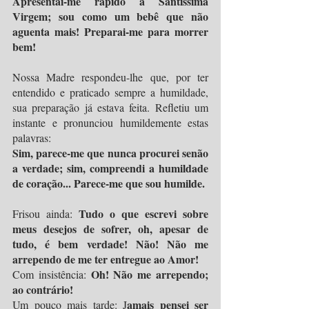
Apresentai-me rápido à Santíssima 
Virgem; sou como um bebê que não 
aguenta mais! Preparai-me para morrer 
bem!
Nossa Madre respondeu-lhe que, por ter 
entendido e praticado sempre a humildade, 
sua preparação já estava feita. Refletiu um 
instante e pronunciou humildemente estas 
palavras:
Sim, parece-me que nunca procurei senão 
a verdade; sim, compreendi a humildade 
de coração... Parece-me que sou humilde.
Tudo o que escrevi sobre 
Frisou ainda: 
meus desejos de sofrer, oh, apesar de 
tudo, é bem verdade! Não! Não me 
arrependo de me ter entregue ao Amor!
Oh! Não me arrependo; 
Com insistência: 
ao contrário!
amais pensei ser 
Um pouco mais tarde: J