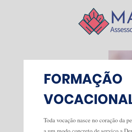
INÍ
FORMAÇÃO
VOCACIONA
Toda vocação nasce no coração da 
a um modo concreto de serviço a Deu