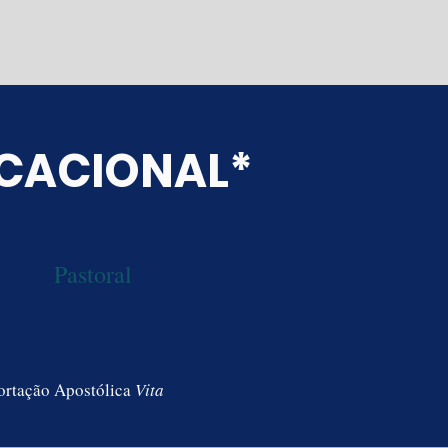
CACIONAL*
Pastoral
xortação Apostólica
Vita