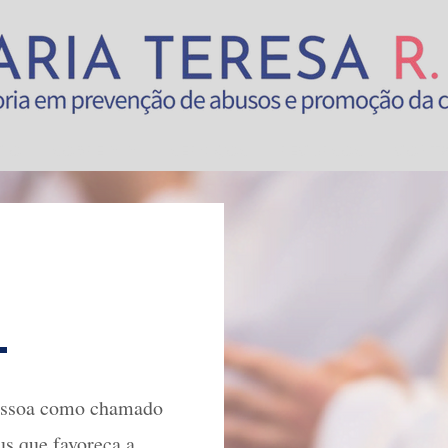
CIO
SOBRE MIM
SERVIÇOS
RECURSOS
CONT
L
pessoa como chamado
s que favoreça a